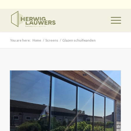
You are here:
Home
/
Screens
/
Glazen schuifwanden