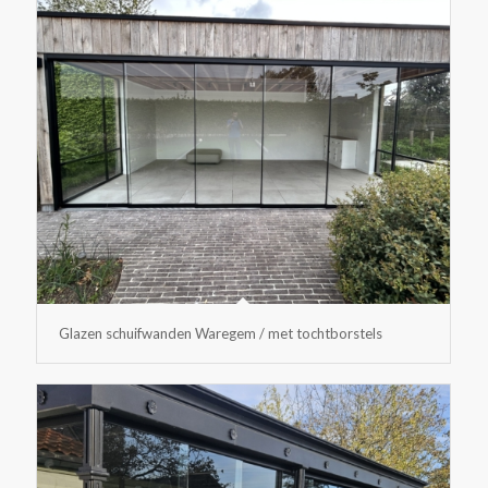
Glazen schuifwanden Waregem / met tochtborstels