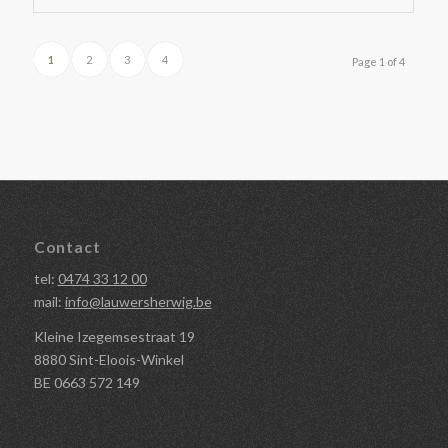
1
2
3
4
Page 1 of 4
Contact
tel:
0474 33 12 00
mail:
info@lauwersherwig.be
Kleine Izegemsestraat 19
8880 Sint-Eloois-Winkel
BE 0663 572 149