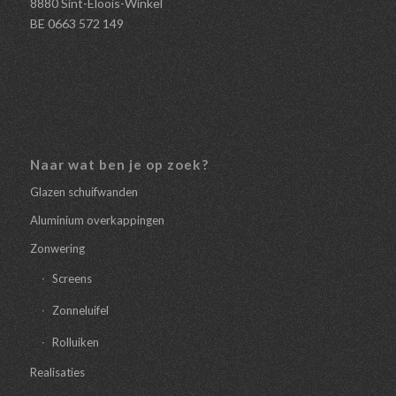
8880 Sint-Eloois-Winkel
BE 0663 572 149
Naar wat ben je op zoek?
Glazen schuifwanden
Aluminium overkappingen
Zonwering
Screens
Zonneluifel
Rolluiken
Realisaties