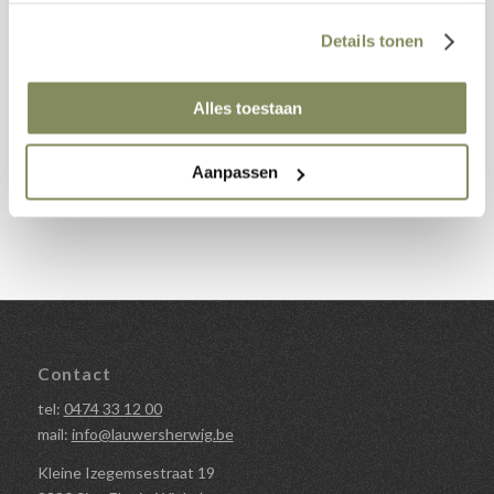
Details tonen
Alles toestaan
Aanpassen
Alle realisaties
Contact
tel:
0474 33 12 00
mail:
info@lauwersherwig.be
Kleine Izegemsestraat 19