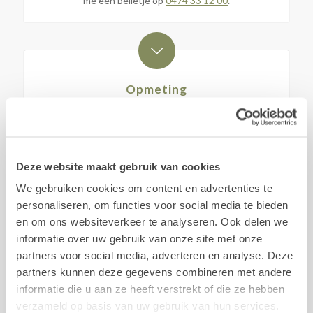
me een belletje op
0474 33 12 00
.
Opmeting
Na een kort contact via telefoon zet ik je op weg om
alles op te meten.
Deze website maakt gebruik van cookies
We gebruiken cookies om content en advertenties te
personaliseren, om functies voor social media te bieden
Offerte
en om ons websiteverkeer te analyseren. Ook delen we
informatie over uw gebruik van onze site met onze
Op basis van de opmetingen en jouw wensen ontvang
partners voor social media, adverteren en analyse. Deze
je een offerte op maat.
partners kunnen deze gegevens combineren met andere
informatie die u aan ze heeft verstrekt of die ze hebben
verzameld op basis van uw gebruik van hun services.