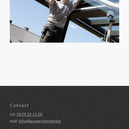
Contact
tel:
0474 33 12 00
mail:
info@lauwersherwig.be