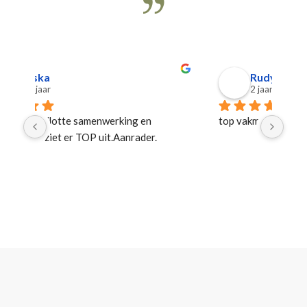
Rudy Hagers
2 jaar geleden
top vakman met het oog op perfectie
Top