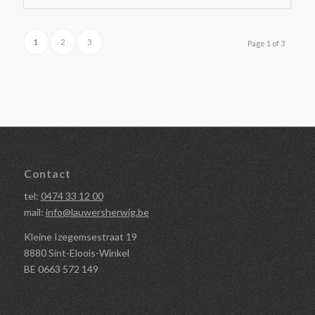
1
2
3
Page 1 of 3
Contact
tel:
0474 33 12 00
mail:
info@lauwersherwig.be
Kleine Izegemsestraat 19
8880 Sint-Eloois-Winkel
BE 0663 572 149