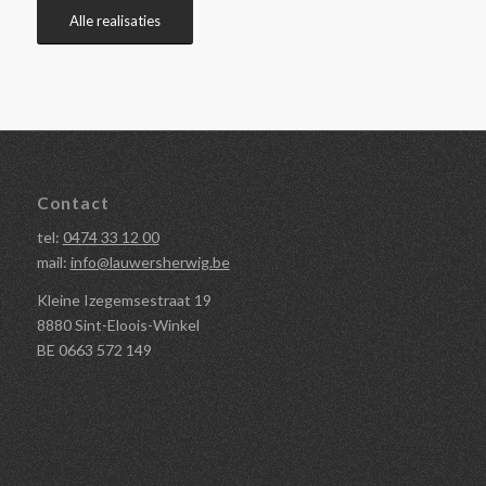
Alle realisaties
Contact
tel:
0474 33 12 00
mail:
info@lauwersherwig.be
Kleine Izegemsestraat 19
8880 Sint-Eloois-Winkel
BE 0663 572 149