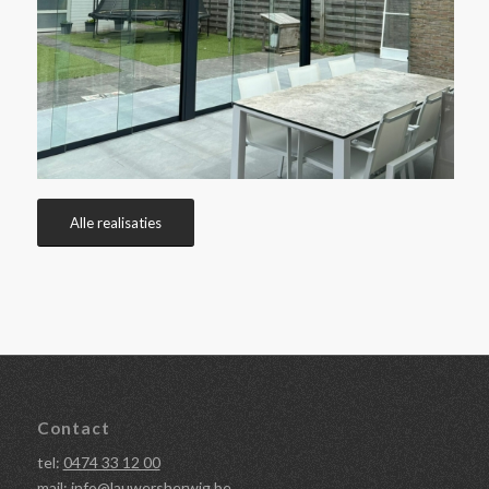
Alle realisaties
Contact
tel:
0474 33 12 00
mail:
info@lauwersherwig.be